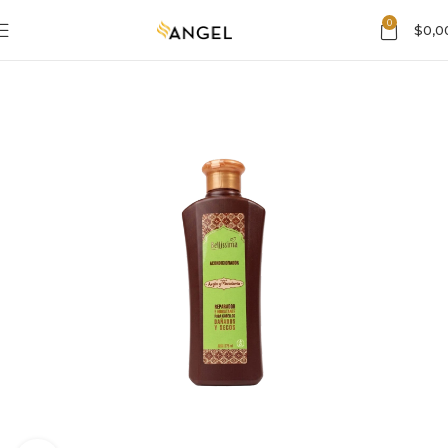
0
$
0,0