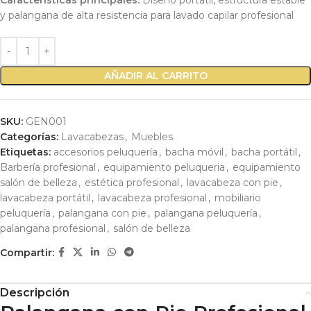
Características principales:
Diseño portátil, estructura estable
y palangana de alta resistencia para lavado capilar profesional
AÑADIR AL CARRITO
SKU:
GEN001
Categorías:
Lavacabezas
,
Muebles
Etiquetas:
accesorios peluquería
,
bacha móvil
,
bacha portátil
,
Barbería profesional
,
equipamiento peluqueria
,
equipamiento
salón de belleza
,
estética profesional
,
lavacabeza con pie
,
lavacabeza portátil
,
lavacabeza profesional
,
mobiliario
peluquería
,
palangana con pie
,
palangana peluquería
,
palangana profesional
,
salón de belleza
Compartir:
Descripción