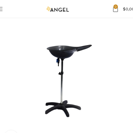
0
$
0,0