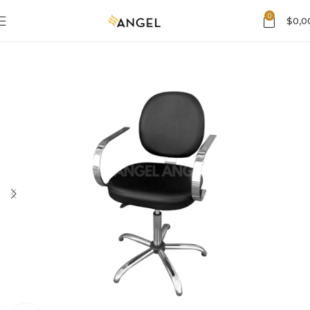
0
$
0,0