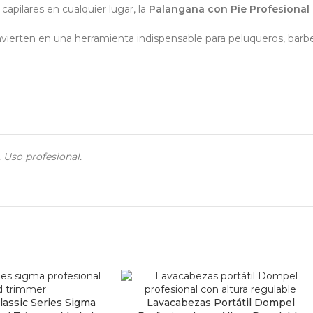
 capilares en cualquier lugar, la
Palangana con Pie Profesional 
convierten en una herramienta indispensable para peluqueros, barb
 Uso profesional.
assic Series Sigma
Lavacabezas Portátil Dompel
TO
AÑADIR AL CARRITO