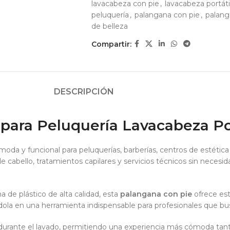
lavacabeza con pie
,
lavacabeza portáti
peluquería
,
palangana con pie
,
palang
de belleza
Compartir:
DESCRIPCIÓN
para Peluquería Lavacabeza Por
moda y funcional para peluquerías, barberías, centros de estética 
s de cabello, tratamientos capilares y servicios técnicos sin nece
 de plástico de alta calidad, esta
palangana con pie
ofrece esta
éndola en una herramienta indispensable para profesionales que bu
durante el lavado, permitiendo una experiencia más cómoda tanto 