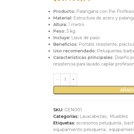
Producto:
Palangana con Pie Profesio
Material:
Estructura de acero y palanga
Altura:
1 metro
Peso:
3 kg
Incluye:
Llave de paso
Beneficios:
Portátil, resistente, práctica
Uso recomendado:
Peluquerías, barber
Características principales:
Diseño por
resistencia para lavado capilar profesio
AÑADI
SKU:
GEN001
Categorías:
Lavacabezas
,
Muebles
Etiquetas:
accesorios peluquería
,
bach
equipamiento peluqueria
,
equipamient