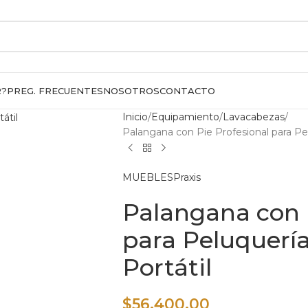
R?
PREG. FRECUENTES
NOSOTROS
CONTACTO
Inicio
Equipamiento
Lavacabezas
Palangana con Pie Profesional para Pe
MUEBLES
Praxis
Palangana con 
para Peluquerí
Portátil
$
56.400,00