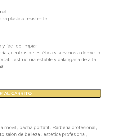
nal
na plástica resistente
 y fácil de limpiar
ías, centros de estética y servicios a domicilio
tátil, estructura estable y palangana de alta
nal
R AL CARRITO
a móvil
,
bacha portátil
,
Barbería profesional
,
o salón de belleza
,
estética profesional
,