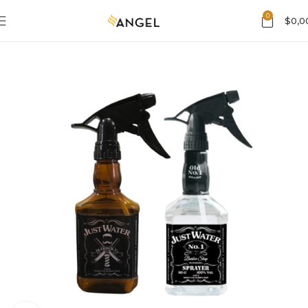
0
$
0,0