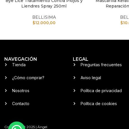
Bye Lice Tratamiento Contra Piojos y
Mascarilla Kerat
AÑADIR AL CARRITO
AÑADIR AL CARRI
Liendres Spray 250ml
Reparación
BELLISIMA
BEL
$
12.000,00
$
10
NAVEGACIÓN
LEGAL
Tienda
Preguntas frecuentes
¿Cómo comprar?
Aviso legal
Nosotros
Política de privacidad
Contacto
Política de cookies
Copyright © 2025 | Ángel