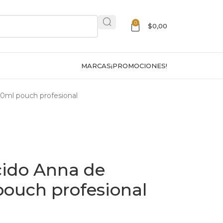
0
$
0,00
MARCAS
¡PROMOCIONES!
00ml pouch profesional
cido Anna de
pouch profesional