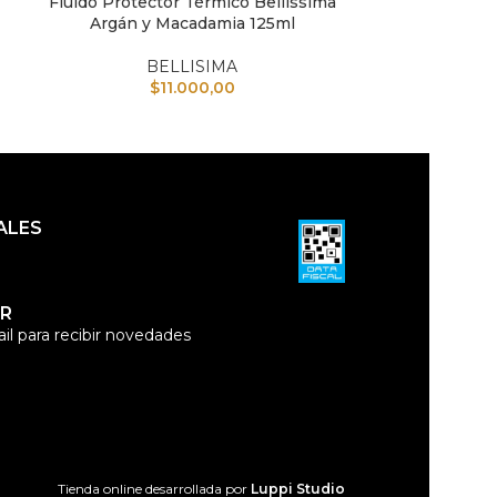
Fluido Protector Térmico Bellíssima
Shampoo Bel
AÑADIR AL CARRITO
AÑADIR AL CAR
Argán y Macadamia 125ml
B
BELLISIMA
$
11.000,00
ALES
R
il para recibir novedades
Tienda online desarrollada por
Luppi Studio