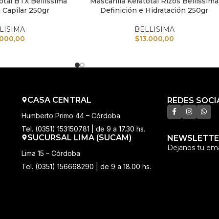
otal BTX Bellissima
Mascarilla Keratotal Rizos Bellissima
TO
AÑADIR AL CARRITO
 Capilar 250gr
Definición e Hidratación 250gr
LISIMA
BELLISIMA
.000,00
$
13.000,00
CASA CENTRAL
REDES SOCI
Humberto Primo 44 – Córdoba
Tel. (0351) 153150781 | de 9 a 17.30 hs.
SUCURSAL LIMA (SUCAM)
NEWSLETTE
Dejanos tu ema
Lima 15 – Córdoba
Tel. (0351) 156668290 | de 9 a 18.00 hs.