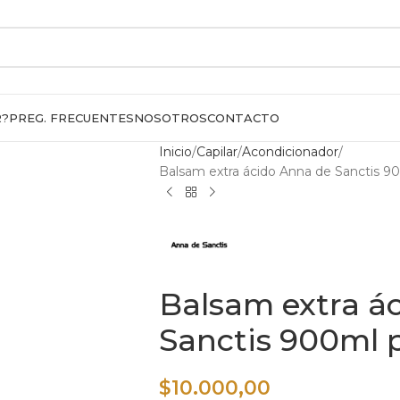
R?
PREG. FRECUENTES
NOSOTROS
CONTACTO
Inicio
Capilar
Acondicionador
Balsam extra ácido Anna de Sanctis 9
Balsam extra á
Sanctis 900ml 
$
10.000,00