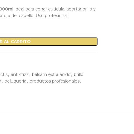
 900ml
ideal para cerrar cutícula, aportar brillo y
xtura del cabello. Uso profesional.
R AL CARRITO
ctis
,
anti-frizz
,
balsam extra acido
,
brillo
o
,
peluquería
,
productos profesionales
,