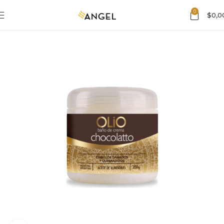
0
$
0,0