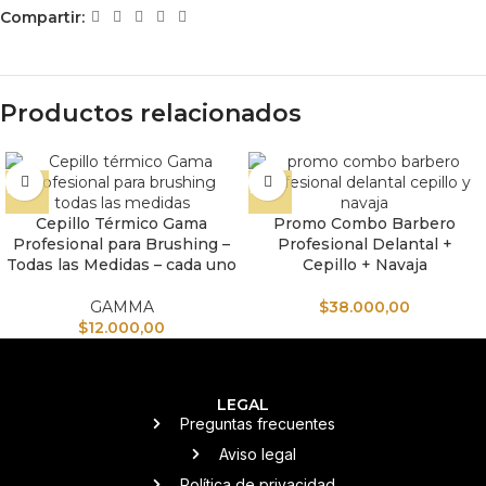
Compartir:
Productos relacionados
Cepillo Térmico Gama
Promo Combo Barbero
Profesional para Brushing –
Profesional Delantal +
Todas las Medidas – cada uno
Cepillo + Navaja
GAMMA
$
38.000,00
$
12.000,00
LEGAL
Preguntas frecuentes
Aviso legal
Política de privacidad