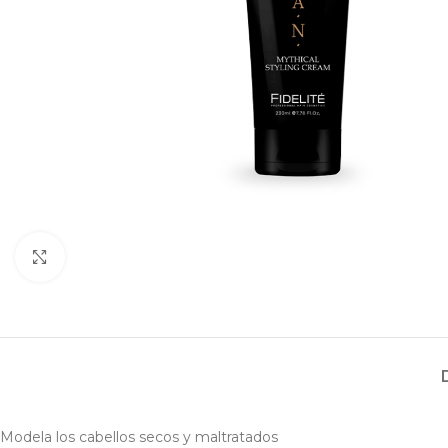
Haga clic para ampliar
Modela los cabellos secos y maltratados