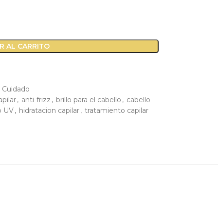
R AL CARRITO
Cuidado
pilar
,
anti-frizz
,
brillo para el cabello
,
cabello
ro UV
,
hidratacion capilar
,
tratamiento capilar