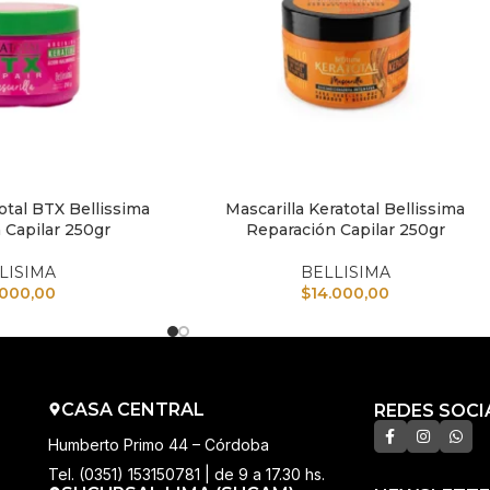
otal BTX Bellissima
Mascarilla Keratotal Bellissima
TO
AÑADIR AL CARRITO
 Capilar 250gr
Reparación Capilar 250gr
LISIMA
BELLISIMA
.000,00
$
14.000,00
CASA CENTRAL
REDES SOCI
Humberto Primo 44 – Córdoba
Tel. (0351) 153150781 | de 9 a 17.30 hs.