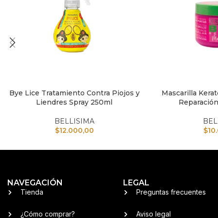
Bye Lice Tratamiento Contra Piojos y
Mascarilla Kerat
AÑADIR AL CARRITO
AÑADIR AL CARRI
Liendres Spray 250ml
Reparación
BELLISIMA
BEL
$
12.000,00
$
10
NAVEGACIÓN
LEGAL
Tienda
Preguntas frecuentes
¿Cómo comprar?
Aviso legal