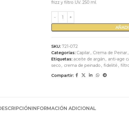
frizz y filtro UV. 250 ml.
AÑADI
SKU:
721-072
Categorías:
Capilar
,
Crema de Peinar
,
Etiquetas:
aceite de argán
,
anti-age ca
seco
,
crema de peinado
,
fidelité
,
filt
Compartir:
DESCRIPCIÓN
INFORMACIÓN ADICIONAL