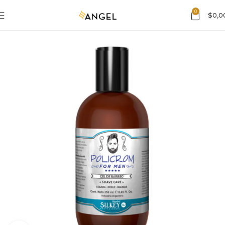
0
$
0,0