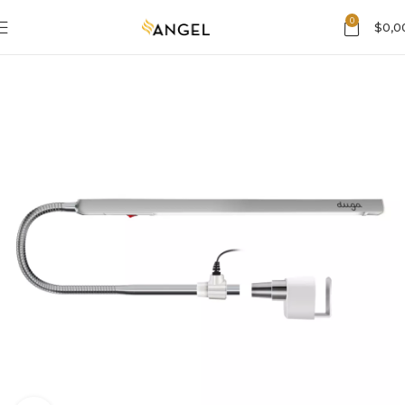
0
$
0,0