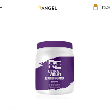
0
$
0,0