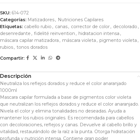
SKU:
614-072
Categorías:
Matizadores
,
Nutriciones Capilares
Etiquetas:
cabello rubio
,
canas
,
corrector de color
,
decolorado
,
desenredante
,
fidelité reinvention
,
hidratacion intensa
,
máscara capilar matizadora
,
máscara violeta
,
pigmento violeta
,
rubios
,
tonos dorados
Compartir:
Descripción
Neutraliza los reflejos dorados y reduce el color anaranjado
1000ml
Mascara capilar formulada a base de pigmentos color violeta
que neutralizan los reflejos dorados y reduce el color anaranjado.
Nivela el color y elimina tonalidades no deseadas. Ayuda a
mantener los rubios originales. Es recomendada para cabellos
con decoloraciones, reflejos y canas. Devuelve al cabello brillo y
vitalidad, restaurándolo de la raíz a la punta. Otorga hidratación
profunda y nutrición intensa. Contiene gran poder