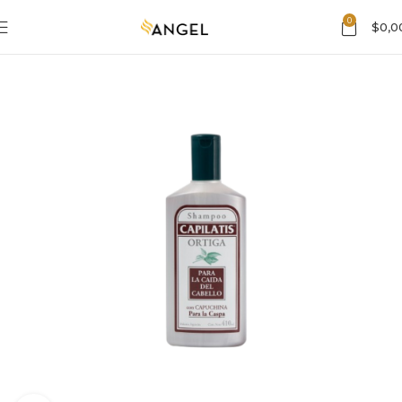
0
$
0,0