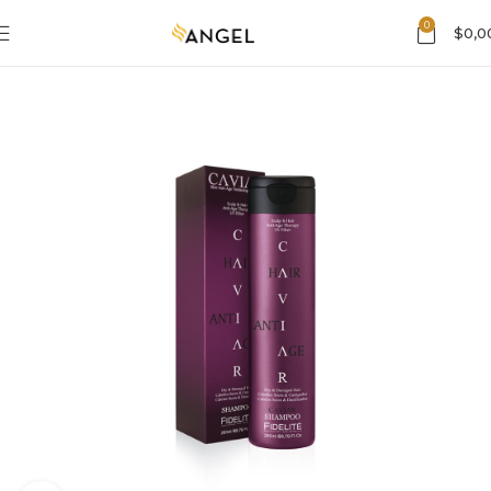
0
$
0,0