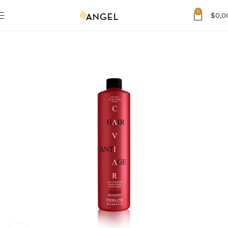
0
$
0,0