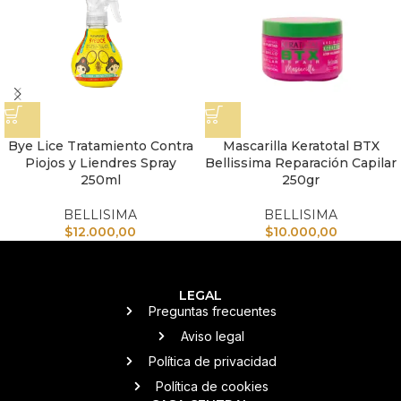
Bye Lice Tratamiento Contra
Mascarilla Keratotal BTX
Piojos y Liendres Spray
Bellissima Reparación Capilar
250ml
250gr
BELLISIMA
BELLISIMA
$
12.000,00
$
10.000,00
LEGAL
Preguntas frecuentes
Aviso legal
Política de privacidad
Política de cookies