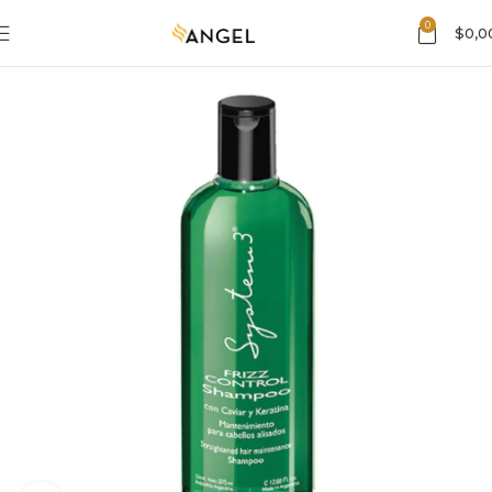
0
$
0,0