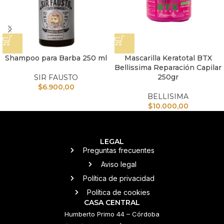
Shampoo para Barba 250 ml
Mascarilla Keratotal BTX
Bellissima Reparación Capilar
250gr
SIR FAUSTO
$
6.900,00
BELLISIMA
$
10.000,00
LEGAL
Preguntas frecuentes
Aviso legal
Política de privacidad
Política de cookies
CASA CENTRAL
Humberto Primo 44 – Córdoba