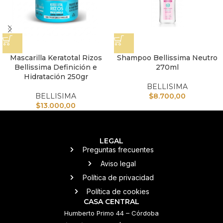
Mascarilla Keratotal Rizos
Shampoo Bellissima Neutro
Bellissima Definición e
270ml
Hidratación 250gr
BELLISIMA
BELLISIMA
$
8.700,00
$
13.000,00
LEGAL
Preguntas frecuentes
Aviso legal
Política de privacidad
Política de cookies
CASA CENTRAL
Humberto Primo 44 – Córdoba