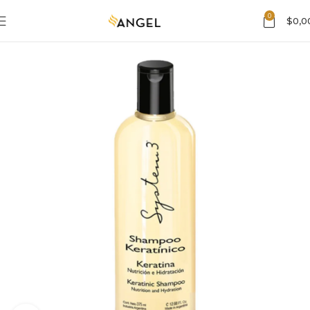
0
$
0,0