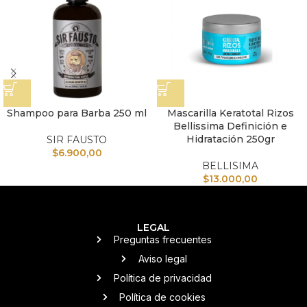
Shampoo para Barba 250 ml
Mascarilla Keratotal Rizos
Bellissima Definición e
Hidratación 250gr
SIR FAUSTO
$
6.900,00
BELLISIMA
$
13.000,00
LEGAL
Preguntas frecuentes
Aviso legal
Política de privacidad
Política de cookies