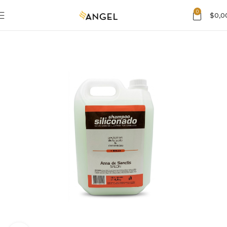
0
$
0,0