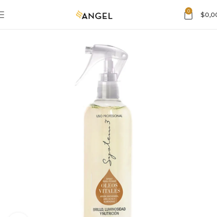
0
$
0,0