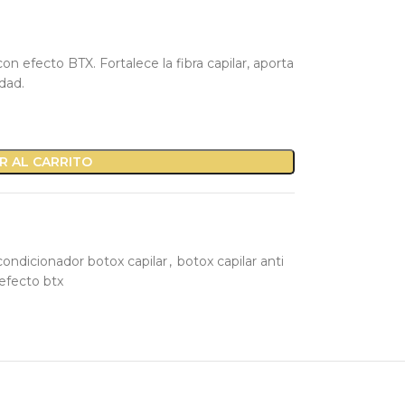
on efecto BTX. Fortalece la fibra capilar, aporta
idad.
R AL CARRITO
condicionador botox capilar
,
botox capilar anti
efecto btx