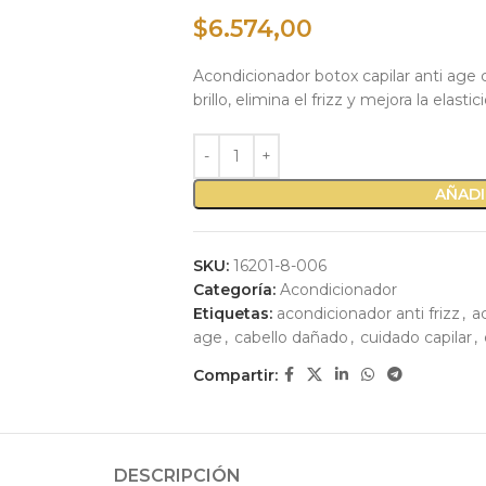
$
6.574,00
Acondicionador botox capilar anti age c
brillo, elimina el frizz y mejora la elastic
AÑADI
SKU:
16201-8-006
Categoría:
Acondicionador
Etiquetas:
acondicionador anti frizz
,
a
age
,
cabello dañado
,
cuidado capilar
,
Compartir:
DESCRIPCIÓN