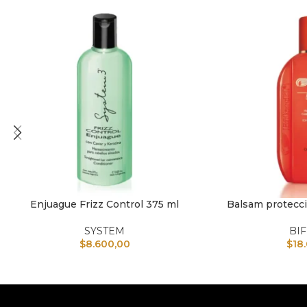
Enjuague Frizz Control 375 ml
Balsam protecci
AÑADIR AL CARRITO
AÑADIR AL CARRI
SYSTEM
BI
$
8.600,00
$
18