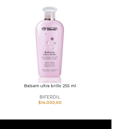
Balsam ultra brillo 255 ml
Enjuague Cab
AÑADIR AL CARRITO
AÑADIR AL CAR
BIFERDIL
$
14.000,00