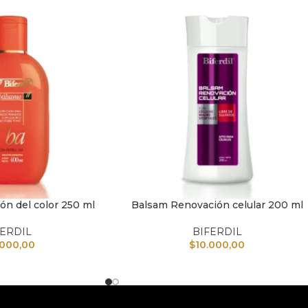
ón del color 250 ml
Balsam Renovación celular 200 ml
TO
AÑADIR AL CARRITO
FERDIL
BIFERDIL
.000,00
$
10.000,00