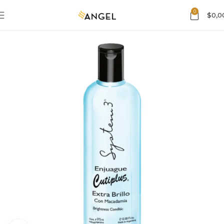
0
$
0,0