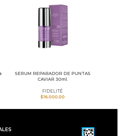
a
SERUM REPARADOR DE PUNTAS
SHAMPOO 
AÑADIR AL CARRITO
AÑADIR AL CAR
CAVIAR 30ml.
FIDELITÉ
$
16.000,00
ALES