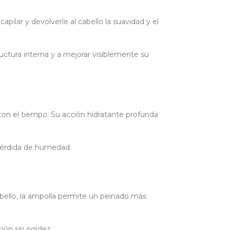
apilar y devolverle al cabello la suavidad y el
uctura interna y a mejorar visiblemente su
 con el tiempo. Su acción hidratante profunda
a pérdida de humedad.
 cabello, la ampolla permite un peinado más
ón sin rigidez.