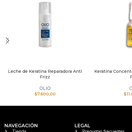
Leche de Keratina Reparadora Anti
Keratina Concent
AÑADIR AL CARRITO
AÑADIR AL CARRI
Frizz
F
OLIO
$
7.600,00
$
11
NAVEGACIÓN
LEGAL
Tienda
Preguntas frecuentes