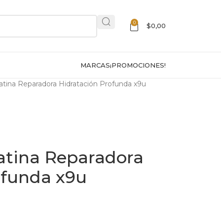
0
$
0,00
MARCAS
¡PROMOCIONES!
atina Reparadora Hidratación Profunda x9u
atina Reparadora
ofunda x9u