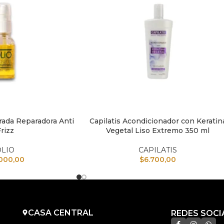
rada Reparadora Anti
Capilatis Acondicionador con Keratin
TO
AÑADIR AL CARRITO
rizz
Vegetal Liso Extremo 350 ml
OLIO
CAPILATIS
.000,00
$
6.700,00
CASA CENTRAL
REDES SOCI