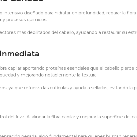
intensivo diseñado para hidratar en profundidad, reparar la fibra c
lor y procesos químicos.
ctores más debilitados del cabello, ayudando a restaurar su estr
 inmediata
ibra capilar aportando proteínas esenciales que el cabello pierde
 sequedad y mejorando notablemente la textura.
os, ya que refuerza las cutículas y ayuda a sellarlas, evitando l
l del frizz. Al alinear la fibra capilar y mejorar la superficie del
sensación pesada, algo fundamental para quienes buscan reparaci