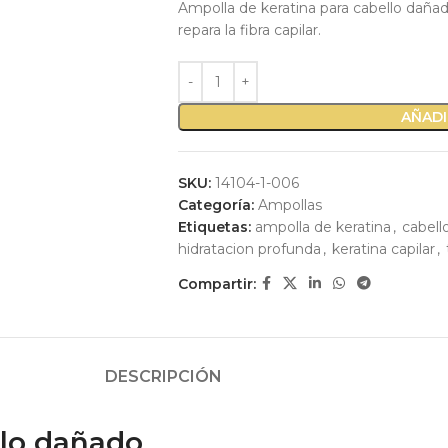
Ampolla de keratina para cabello dañado
repara la fibra capilar.
AÑADI
SKU:
14104-1-006
Categoría:
Ampollas
Etiquetas:
ampolla de keratina
,
cabell
hidratacion profunda
,
keratina capilar
,
Compartir:
DESCRIPCIÓN
llo dañado