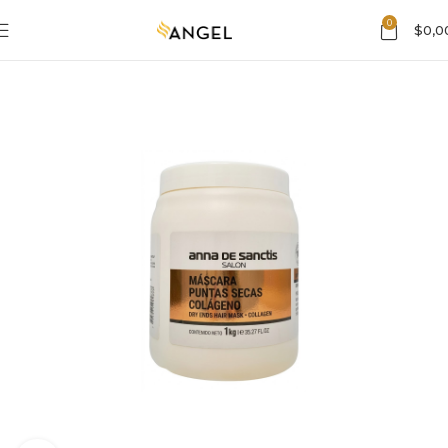
0
$
0,0