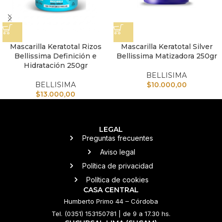
Mascarilla Keratotal Rizos
Mascarilla Keratotal Silver
Bellissima Definición e
Bellissima Matizadora 250gr
Hidratación 250gr
BELLISIMA
BELLISIMA
$
10.000,00
$
13.000,00
LEGAL
Preguntas frecuentes
Aviso legal
Política de privacidad
Política de cookies
CASA CENTRAL
Humberto Primo 44 – Córdoba
Tel. (0351) 153150781 | de 9 a 17.30 hs.