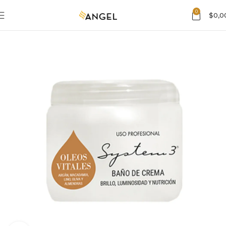
0
$
0,0