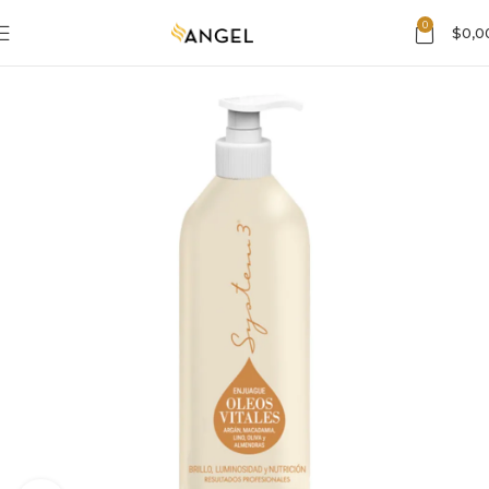
0
$
0,0