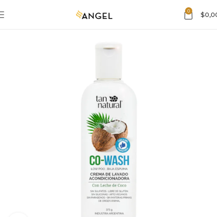
0
$
0,0