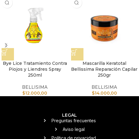
Bye Lice Tratamiento Contra
Mascarilla Keratotal
Piojos y Liendres Spray
Bellissima Reparación Capilar
250ml
250gr
BELLISIMA
BELLISIMA
$
12.000,00
$
14.000,00
LEGAL
Preguntas frecuentes
Aviso legal
Política de privacidad