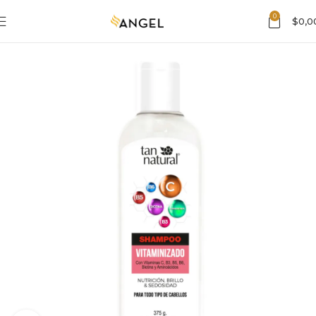
0
$
0,0