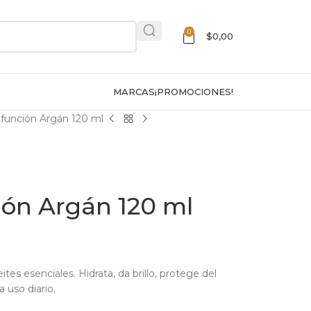
0
$
0,00
MARCAS
¡PROMOCIONES!
tifunción Argán 120 ml
ción Argán 120 ml
eites esenciales. Hidrata, da brillo, protege del
a uso diario.