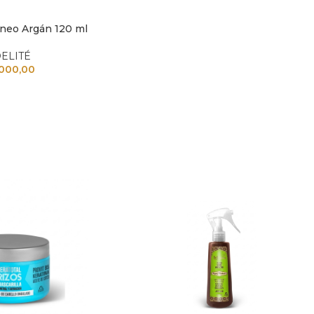
áneo Argán 120 ml
TO
DELITÉ
.000,00