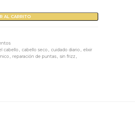
R AL CARRITO
entos
 el cabello
,
cabello seco
,
cuidado diario
,
elixir
rmico
,
reparación de puntas
,
sin frizz
,