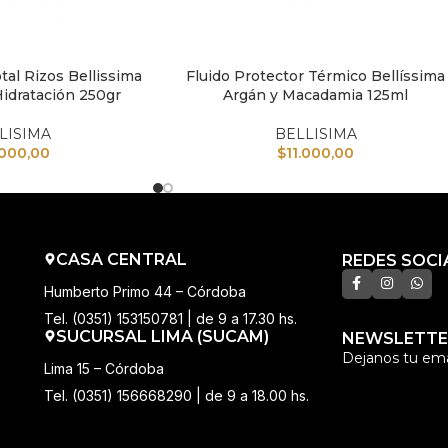
tal Rizos Bellissima
Fluido Protector Térmico Bellíssima
TO
AÑADIR AL CARRITO
Hidratación 250gr
Argán y Macadamia 125ml
LISIMA
BELLISIMA
.000,00
$
11.000,00
CASA CENTRAL
REDES SOCI
Humberto Primo 44 – Córdoba
Tel. (0351) 153150781 | de 9 a 17.30 hs.
SUCURSAL LIMA (SUCAM)
NEWSLETTE
Dejanos tu ema
Lima 15 – Córdoba
Tel. (0351) 156668290 | de 9 a 18.00 hs.