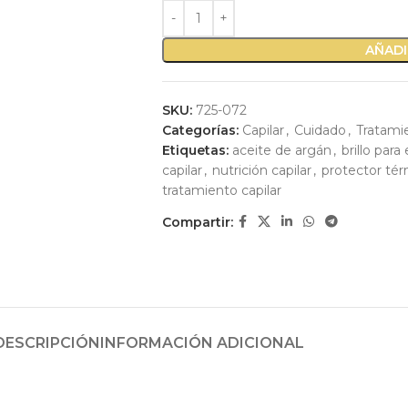
AÑADI
SKU:
725-072
Categorías:
Capilar
,
Cuidado
,
Tratami
Etiquetas:
aceite de argán
,
brillo para
capilar
,
nutrición capilar
,
protector té
tratamiento capilar
Compartir:
DESCRIPCIÓN
INFORMACIÓN ADICIONAL