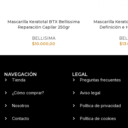
Mascarilla Keratotal BTX Bellissima
Mascarilla Kerato
AÑADIR AL CARRITO
AÑADIR AL CARRI
Reparación Capilar 250gr
Definición e 
BELLISIMA
BEL
$
10.000,00
$
13
NAVEGACIÓN
LEGAL
Tienda
Preguntas frecuentes
¿Cómo comprar?
Aviso legal
Nosotros
Política de privacidad
Contacto
Política de cookies