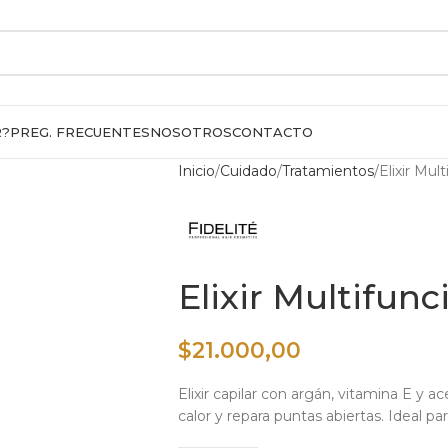
R?
PREG. FRECUENTES
NOSOTROS
CONTACTO
Inicio
Cuidado
Tratamientos
Elixir Mul
Elixir Multifun
$
21.000,00
Elixir capilar con argán, vitamina E y ac
calor y repara puntas abiertas. Ideal par