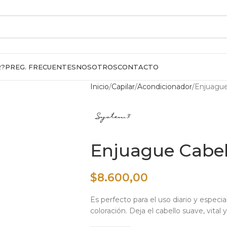
R?
PREG. FRECUENTES
NOSOTROS
CONTACTO
Inicio
Capilar
Acondicionador
Enjuague
Enjuague Cabell
$
8.600,00
Es perfecto para el uso diario y espe
coloración. Deja el cabello suave, vital y