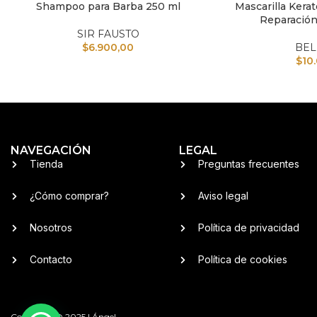
Shampoo para Barba 250 ml
Mascarilla Kerat
AÑADIR AL CARRITO
AÑADIR AL CARRI
Reparación
SIR FAUSTO
$
6.900,00
BEL
$
10
NAVEGACIÓN
LEGAL
Tienda
Preguntas frecuentes
¿Cómo comprar?
Aviso legal
Nosotros
Política de privacidad
Contacto
Política de cookies
Copyright © 2025 | Ángel