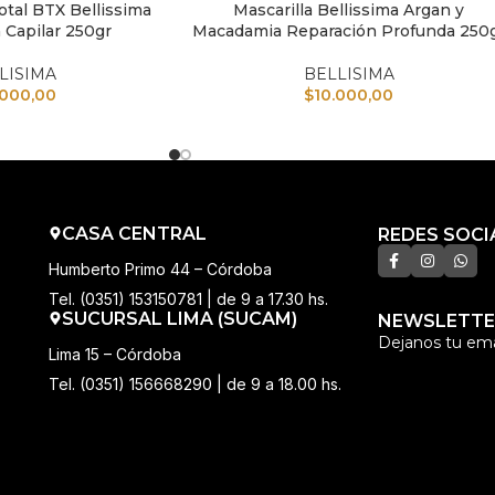
otal BTX Bellissima
Mascarilla Bellissima Argan y
TO
AÑADIR AL CARRITO
 Capilar 250gr
Macadamia Reparación Profunda 250
LISIMA
BELLISIMA
.000,00
$
10.000,00
CASA CENTRAL
REDES SOCI
Humberto Primo 44 – Córdoba
Tel. (0351) 153150781 | de 9 a 17.30 hs.
SUCURSAL LIMA (SUCAM)
NEWSLETTE
Dejanos tu ema
Lima 15 – Córdoba
Tel. (0351) 156668290 | de 9 a 18.00 hs.