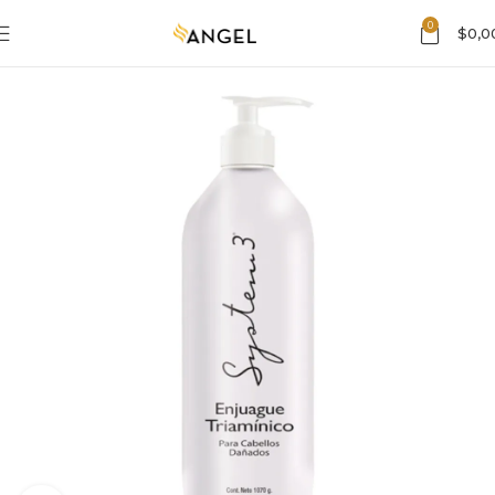
0
$
0,0