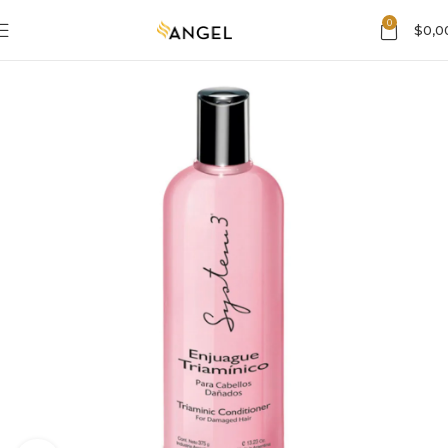
0
$
0,0