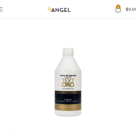
0
$
0,0