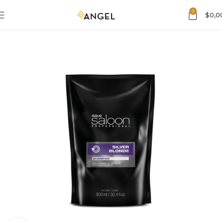
0
$
0,0