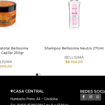
atotal Bellissima
Shampoo Bellissima Neutro 270ml
TO
AÑADIR AL CARRITO
 Capilar 250gr
BELLISIMA
LISIMA
$
8.700,00
.000,00
CASA CENTRAL
REDES SOCI
Humberto Primo 44 – Córdoba