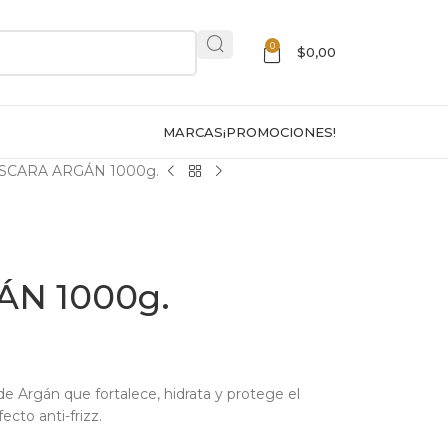
0
$
0,00
MARCAS
¡PROMOCIONES!
SCARA ARGÁN 1000g.
N 1000g.
de Argán que fortalece, hidrata y protege el
fecto anti-frizz.