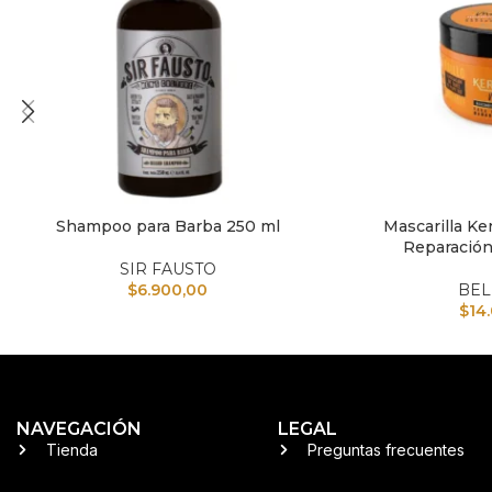
Shampoo para Barba 250 ml
Mascarilla Ker
AÑADIR AL CARRITO
AÑADIR AL CARRI
Reparación
SIR FAUSTO
$
6.900,00
BEL
$
14
NAVEGACIÓN
LEGAL
Tienda
Preguntas frecuentes