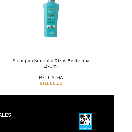
Shampoo Keratotal Rizos Bellissima
Keraplex Polvo
AÑADIR AL CARRITO
AÑADIR AL CAR
270ml
700g Acl
BELLISIMA
B
$
11.000,00
$
ALES