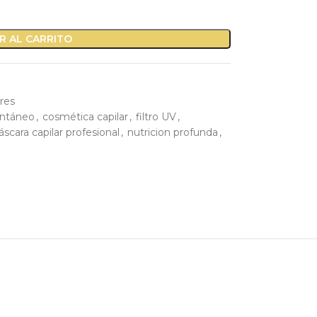
R AL CARRITO
ares
tantáneo
,
cosmética capilar
,
filtro UV
,
scara capilar profesional
,
nutricion profunda
,