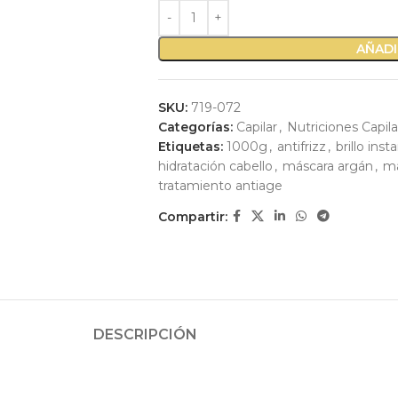
AÑADI
SKU:
719-072
Categorías:
Capilar
,
Nutriciones Capil
Etiquetas:
1000g
,
antifrizz
,
brillo ins
hidratación cabello
,
máscara argán
,
má
tratamiento antiage
Compartir:
DESCRIPCIÓN