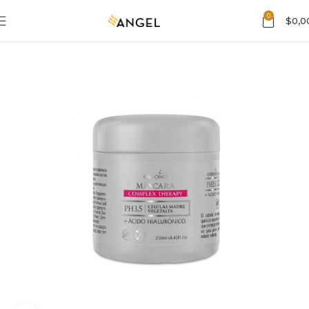
0
$
0,0