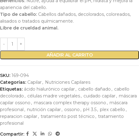
Beneficios:
Nutre, ayuda a equilibrar el pH, hidrata y mejora la
apariencia del cabello.
Tipo de cabello:
Cabellos dañados, decolorados, coloreados,
alisados o tratados químicamente.
Libre de crueldad animal.
AÑADIR AL CARRITO
SKU:
169-094
Categorías:
Capilar
,
Nutriciones Capilares
Etiquetas:
ácido hialurónico capilar
,
cabello dañado
,
cabello
decolorado
,
células madre vegetales
,
cuidado capilar
,
máscara
capilar ossono
,
mascara complex therapy ossono
,
máscara
profesional
,
nutrición capilar
,
ossono
,
pH 3.5
,
plex cabello
,
reparacion capilar
,
tratamiento post técnico
,
tratamiento
profesional
Compartir: