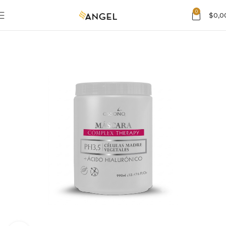
0
$
0,0