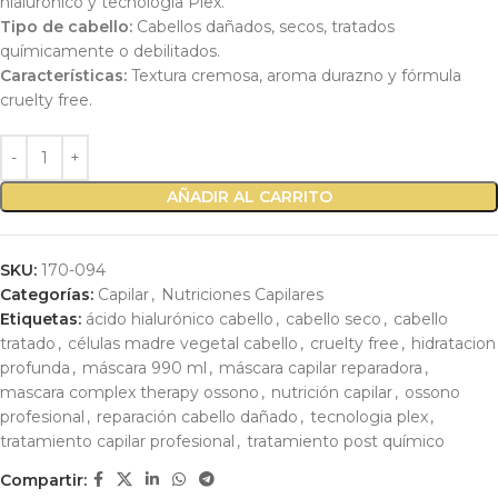
hialurónico y tecnología Plex.
Tipo de cabello:
Cabellos dañados, secos, tratados
químicamente o debilitados.
Características:
Textura cremosa, aroma durazno y fórmula
cruelty free.
AÑADIR AL CARRITO
SKU:
170-094
Categorías:
Capilar
,
Nutriciones Capilares
Etiquetas:
ácido hialurónico cabello
,
cabello seco
,
cabello
tratado
,
células madre vegetal cabello
,
cruelty free
,
hidratacion
profunda
,
máscara 990 ml
,
máscara capilar reparadora
,
mascara complex therapy ossono
,
nutrición capilar
,
ossono
profesional
,
reparación cabello dañado
,
tecnologia plex
,
tratamiento capilar profesional
,
tratamiento post químico
Compartir: