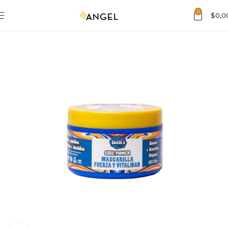
0
$
0,0