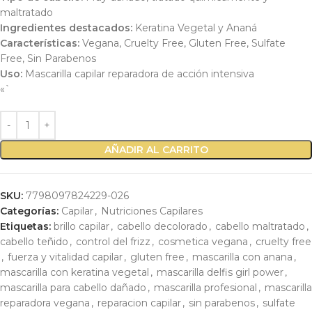
maltratado
Ingredientes destacados:
Keratina Vegetal y Ananá
Características:
Vegana, Cruelty Free, Gluten Free, Sulfate
Free, Sin Parabenos
Uso:
Mascarilla capilar reparadora de acción intensiva
«`
AÑADIR AL CARRITO
SKU:
7798097824229-026
Categorías:
Capilar
,
Nutriciones Capilares
Etiquetas:
brillo capilar
,
cabello decolorado
,
cabello maltratado
,
cabello teñido
,
control del frizz
,
cosmetica vegana
,
cruelty free
,
fuerza y vitalidad capilar
,
gluten free
,
mascarilla con anana
,
mascarilla con keratina vegetal
,
mascarilla delfis girl power
,
mascarilla para cabello dañado
,
mascarilla profesional
,
mascarilla
reparadora vegana
,
reparacion capilar
,
sin parabenos
,
sulfate