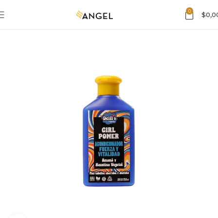
0
$
0,0