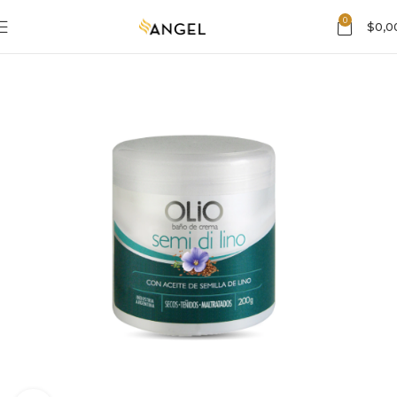
0
$
0,0