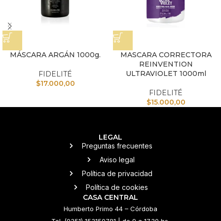
MÁSCARA ARGÁN 1000g.
MASCARA CORRECTORA
REINVENTION
ULTRAVIOLET 1000ml
FIDELITÉ
$
17.000,00
FIDELITÉ
$
15.000,00
LEGAL
Preguntas frecuentes
Aviso legal
Política de privacidad
Política de cookies
CASA CENTRAL
Humberto Primo 44 – Córdoba
Tel. (0351) 153150781 | de 9 a 17.30 hs.