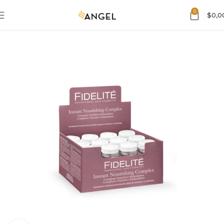
0
$
0,0