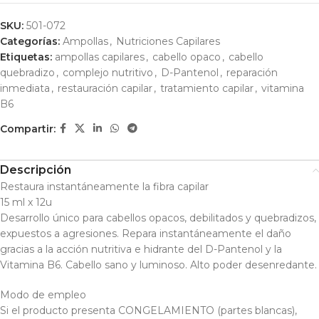
SKU:
501-072
Categorías:
Ampollas
,
Nutriciones Capilares
Etiquetas:
ampollas capilares
,
cabello opaco
,
cabello
quebradizo
,
complejo nutritivo
,
D-Pantenol
,
reparación
inmediata
,
restauración capilar
,
tratamiento capilar
,
vitamina
B6
Compartir:
Descripción
Restaura instantáneamente la fibra capilar
15 ml x 12u
Desarrollo único para cabellos opacos, debilitados y quebradizos,
expuestos a agresiones. Repara instantáneamente el daño
gracias a la acción nutritiva e hidrante del D-Pantenol y la
Vitamina B6. Cabello sano y luminoso. Alto poder desenredante.
Modo de empleo
Si el producto presenta CONGELAMIENTO (partes blancas),