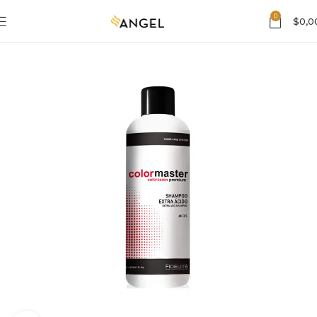
0
$
0,0