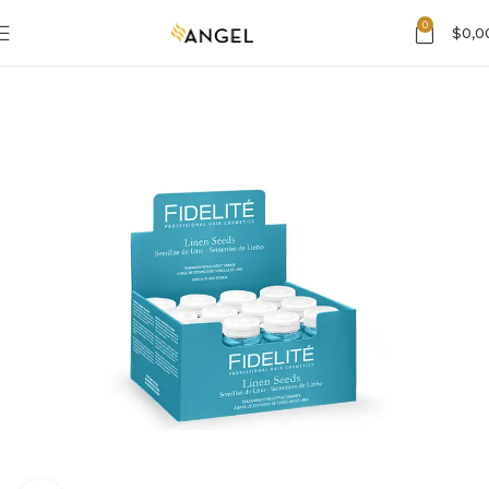
0
$
0,0