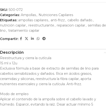
SKU:
500-072
Categorías:
Ampollas
,
Nutriciones Capilares
Etiquetas:
ampollas capilares
,
anti-frizz
,
cabello dañado
,
nutrición capilar
,
reestructurante
,
reparacion capilar
,
semillas de
lino
,
tratamiento capilar
Compartir:
Descripción
Reestructura y cierra la cutícula
15 ml x 12u
Exclusiva fórmula a base de extracto de semillas de lino para
cabellos sensibilizados y dañados. Rica en ácidos grasos,
ceramidas y siliconas, reestructura la fibra capilar, aporta
nutrientes esenciales y cierra la cutícula. Anti-frizz.
Modo de empleo
Aplicar el contenido de la ampolla sobre el cabello lavado y
húmedo. Esparcir, evitando la raíz. Dejar actuar mínimo 5