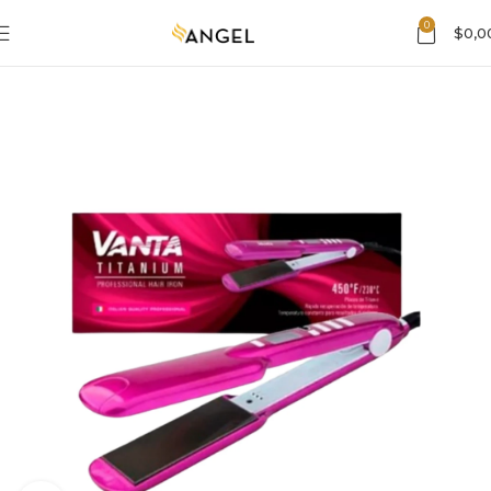
0
$
0,0