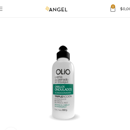
0
$
0,0