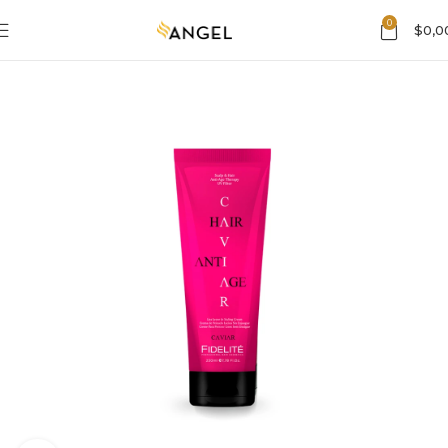
0
$
0,0