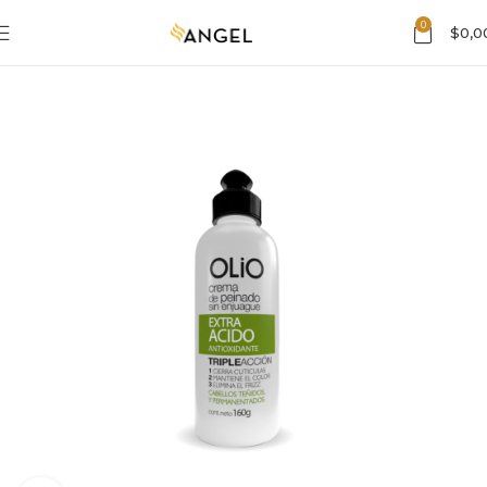
0
$
0,0