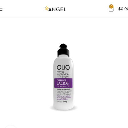
0
$
0,0