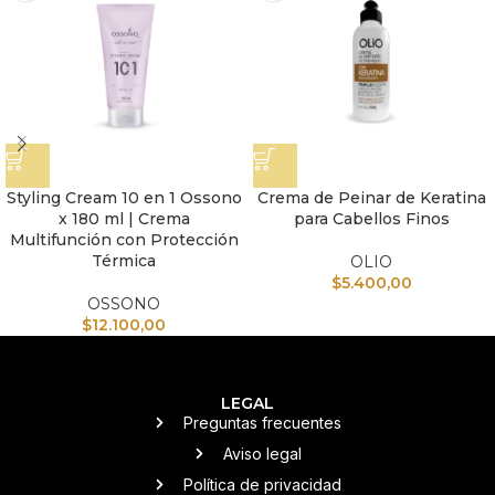
Styling Cream 10 en 1 Ossono
Crema de Peinar de Keratina
x 180 ml | Crema
para Cabellos Finos
Multifunción con Protección
Térmica
OLIO
$
5.400,00
OSSONO
$
12.100,00
LEGAL
Preguntas frecuentes
Aviso legal
Política de privacidad