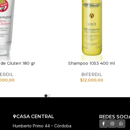
de Gluten 180 gr
Shampoo 1053 400 ml
TO
AÑADIR AL CARRITO
FERDIL
BIFERDIL
.000,00
$
12.000,00
CASA CENTRAL
REDES SOCI
Humberto Primo 44 – Córdoba