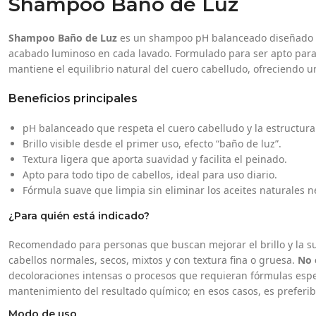
Shampoo Baño de Luz
Shampoo Baño de Luz
es un shampoo pH balanceado diseñado par
acabado luminoso en cada lavado. Formulado para ser apto para to
mantiene el equilibrio natural del cuero cabelludo, ofreciendo un
Beneficios principales
pH balanceado que respeta el cuero cabelludo y la estructura 
Brillo visible desde el primer uso, efecto “baño de luz”.
Textura ligera que aporta suavidad y facilita el peinado.
Apto para todo tipo de cabellos, ideal para uso diario.
Fórmula suave que limpia sin eliminar los aceites naturales n
¿Para quién está indicado?
Recomendado para personas que buscan mejorar el brillo y la su
cabellos normales, secos, mixtos y con textura fina o gruesa.
No 
decoloraciones intensas o procesos que requieran fórmulas espec
mantenimiento del resultado químico; en esos casos, es preferibl
Modo de uso