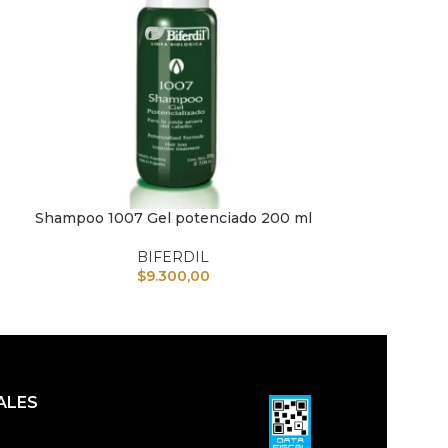
Shampoo 1007 Gel potenciado 200 ml
champú sem
AÑADIR AL CARRITO
AÑADIR AL CAR
BIFERDIL
$
9.300,00
ALES