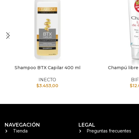
Shampoo BTX Capilar 400 ml
Champú libre 
AÑADIR AL CARRITO
AÑADIR AL CARRI
INECTO
BI
$
3.453,00
$
12
NAVEGACIÓN
LEGAL
Tienda
Preguntas frecuentes