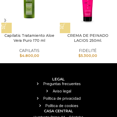
Capilatis Tratamiento Aloe
CREMA DE PEINADO
Vera Puro 170 ml
LACIOS 250ml.
CAPILATIS
FIDELITÉ
$
4.800,00
$
5.300,00
LEGAL
Preguntas frecuentes
Aviso legal
Política de privacidad
Política de cookies
CASA CENTRAL
Humberto Primo 44 – Córdoba