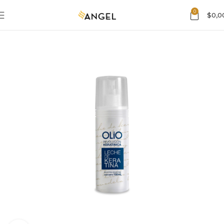
0
$
0,0